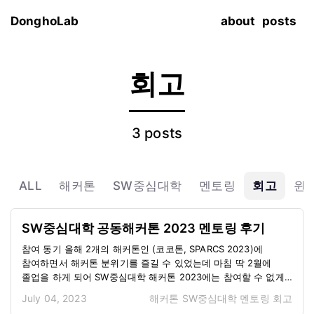
DonghoLab
about
posts
회고
3 posts
ALL
해커톤
SW중심대학
멘토링
회고
윈
SW중심대학 공동해커톤 2023 멘토링 후기
참여 동기 올해 2개의 해커톤인 (코코톤, SPARCS 2023)에
참여하면서 해커톤 분위기를 즐길 수 있었는데 마침 딱 2월에
졸업을 하게 되어 SW중심대학 해커톤 2023에는 참여할 수 없게
되었는데 😭 그런 슬픔도 잠시 스프러너에서 해커톤 멘토링 요청
July 04, 2023
해커톤
SW중심대학
멘토링
회고
메일을 받게 되었고 해커톤 분위기를 다시 한번 느껴볼 수