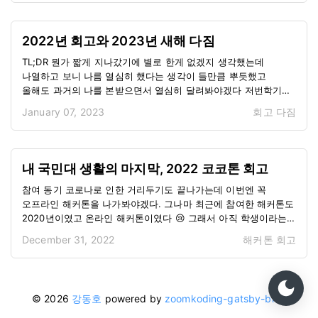
있겠구나 라는 생각을 하면서 답장을 보냈습니다 이전
2017년도에 동일한 해커톤에 개발자로 참여했었고 개발적인 부분
뿐만 아니라 협업 관점에서 여러가지를 배워갔던 좋은 추억을
2022년 회고와 2023년 새해 다짐
가지고 있어서 저에겐 더욱 애증이 되는 해커톤이였습니다 이전에
참여했던 경험을 어필하고 그동안의 이력을 상세히 기입해서
TL;DR 뭔가 짧게 지나갔기에 별로 한게 없겠지 생각했는데
전달드린 이후, 다행히 멘토진으로 확정되었습니다 백엔드 개발
나열하고 보니 나름 열심히 했다는 생각이 들만큼 뿌듯했고
뿐만 아니라 안드로이드나 프론트엔드 실무 경험이 있던 부분이
올해도 과거의 나를 본받으면서 열심히 달려봐야겠다 저번학기
멘토링 하는 입장에서 조금은 가점 요소🤔가 되지 않았을까
22학점 수강으로 나에게 한학기동안 수고했다는 한주간의 제주도
January 07, 2023
회고
다짐
생각이 들더라구요😄 해커톤 1일차 사실 해커톤 당일에 기대가
워케이션 올해는 졸업을 위해 판데믹으로 인한 비대면 수업을
되었던 나머지 잠이 너무 오지 않아 새벽…
활용하여 막판 스퍼트로 학점을 몰아서 수강 재밌었지만 아쉬웠던
스토어링크와의 이별과 카카오스타일에서의 새출발! 나를
발전시킬 수 있는 여러 스터디 활동들… 네이버 부스트 캠프 웹·
내 국민대 생활의 마지막, 2022 코코톤 회고
모바일, 백엔드 리뷰어 활동 혼자 기록해놓지만 말고 재대로 된
블로그를 해보자 22학점 연속 수강 사실 코로나 타이밍일 때
참여 동기 코로나로 인한 거리두기도 끝나가는데 이번엔 꼭
최대한 많이 학점을 들어야 학업에 얽매이지 않고 내가 하고싶은
오프라인 해커톤을 나가봐야겠다. 그나마 최근에 참여한 해커톤도
것들을 할 수 있을것이라고 생각했고, 결국 졸업까지 성공했다!
2020년이였고 온라인 해커톤이였다 😢 그래서 아직 학생이라는
21년도 2학기 22학점 수강에 대한 보상, 제주도 워케이션
본분에 걸맞게 학교에서 소프트웨어융합대학 학생들을 대상으로
December 31, 2022
해커톤
회고
2022년도에는 비대면 여부가 불확실한 상황에서 평점 3.75
해커톤을 개최한다더라 코코톤 공고 링크 보자마자 와 이번엔 꼭
이상의 추가학점이 반드시 필요했습니다. 작년…
오프라인으로 참가해서 상까지 받아오자는 생각이 있었습니다.
그만큼 저에게는 오프라인 해커톤에서의 성과는 항상 제로였었고
그동안 제가 쌓아온 실력들을 발휘해볼 수 있는 기회가 되지
©
2026
강동호
powered by
zoomkoding-gatsby-blog
않을까 생각했습니다 그래서 현 포지션인 백엔드 뿐만 아니라
프론트엔드와 안드로이드 또한 중 정도로 기입하면서 어떤