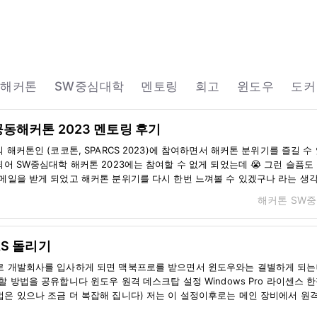
해커톤
SW중심대학
멘토링
회고
윈도우
도커
동해커톤 2023 멘토링 후기
 해커톤인 (코코톤, SPARCS 2023)에 참여하면서 해커톤 분위기를 즐길 수
되어 SW중심대학 해커톤 2023에는 참여할 수 없게 되었는데 😭 그런 슬픔
메일을 받게 되었고 해커톤 분위기를 다시 한번 느껴볼 수 있겠구나 라는 생
해커톤
SW
 추억을 가지고 있어서 저에겐 더욱 애증이 되는 해커톤이였습니다 이전에 참여했던 경험을
이력을 상세히 기입해서 전달드린 이후, 다행히 멘토진으로 확정되었습니다 
프론트엔드 실무 경험이 있던 부분이 멘토링 하는 입장에서 조금은 가점 요소
S 돌리기
라구요😄 해커톤 1일차 사실 해커톤 당일에 기대가 되었던 나머지 잠이 너무
로 개발회사를 입사하게 되면 맥북프로를 받으면서 윈도우와는 결별하게 되는
할 방법을 공유합니다 윈도우 원격 데스크탑 설정 Windows Pro 라이센스 
은 있으나 조금 더 복잡해 집니다) 저는 이 설정이후로는 메인 장비에서 원
정도로 윈도우로 나스를 쓴다면 필연적인 기능입니다 시X로지에서도 웹 상에서