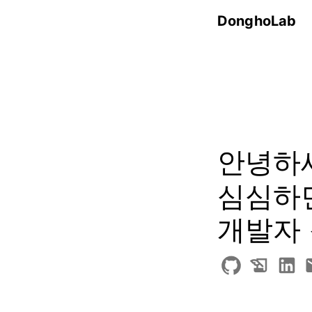
DonghoLab
안녕하
심심하
개발자