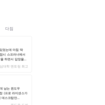
다짐
 있었는데 마침 딱
도 잠시 스프러너에서
각을 하면서 답장을
중심대학
멘토링
회고
백엔드 개발 뿐만
🤔가 되지
 오지 않아 새벽…
데 남는 윈도우
한정 (프로 라이센스가
격 데스크탑만
 GUI 인터페이스인
윈도우
도커