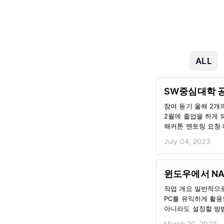
ALL
SW중심대학 공
참여 동기 올해 2개의
2월에 졸업을 하게 
해커톤 멘토링 요청 
보냈습니다 이전 2017년도에 동일한 해커톤에 개발자로 참여했었고 개발적인 부분 뿐만 아니라 협업 관점에서
July 04, 2023
여러가지를 배워갔던 좋은
어필하고 그동안의 
아니라 안드로이드나 
윈도우에서 NA
않았을까 생각이 들더
작업 개요 일반적으
PC를 유익하게 활용
아니라도 설정할 방법
연결해서 작업했을 
March 20, 2023